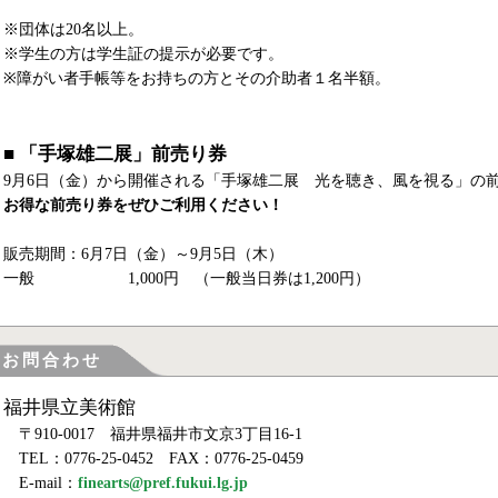
※団体は20名以上。
※学生の方は学生証の提示が必要です。
※障がい者手帳等をお持ちの方とその介助者１名半額。
■ 「手塚雄二展」前売り券
9月6日（金）から開催される「手塚雄二展 光を聴き、風を視る」の
お得な前売り券をぜひご利用ください！
販売期間：6月7日（金）～9月5日（木）
一般 1,000円 （一般当日券は1,200円）
お問合わせ
福井県立美術館
〒910-0017 福井県福井市文京3丁目16-1
TEL：0776-25-0452 FAX：0776-25-0459
E-mail：
finearts@pref.fukui.lg.jp