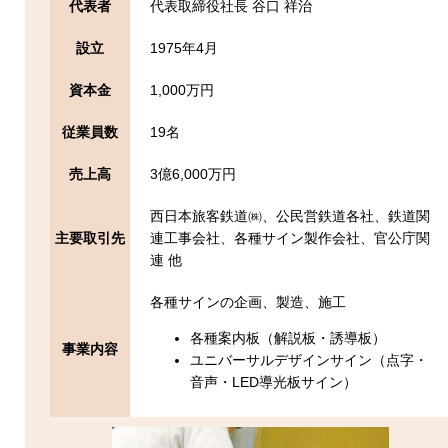
代表者
代表取締役社長 谷口 祥治
設立
1975年4月
資本金
1,000万円
従業員数
19名
売上高
3億6,000万円
西日本旅客鉄道㈱、公民営鉄道各社、鉄道関
主要取引先
連工事会社、各種サイン製作会社、官公庁関
連 他
各種サインの企画、製造、施工
各種案内板（解説板・誘導板）
事業内容
ユニバーサルデザインサイン（点字・
音声・LED導光板サイン）