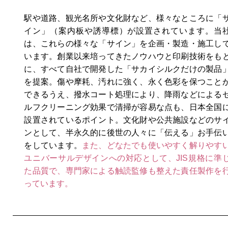
駅や道路、観光名所や文化財など、様々なところに「
イン」（案内板や誘導標）が設置されています。当
は、これらの様々な「サイン」を企画・製造・施工し
います。創業以来培ってきたノウハウと印刷技術をも
に、すべて自社で開発した「サカイシルクだけの製品
を提案。傷や摩耗、汚れに強く、永く色彩を保つこと
できるうえ、撥水コート処理により、降雨などによる
ルフクリーニング効果で清掃が容易な点も、日本全国
設置されているポイント。文化財や公共施設などのサ
ンとして、半永久的に後世の人々に「伝える」お手伝
をしています。
また、どなたでも使いやすく解りやす
ユニバーサルデザインへの対応として、JIS規格に準
た品質で、専門家による触読監修も整えた責任製作を
っています。