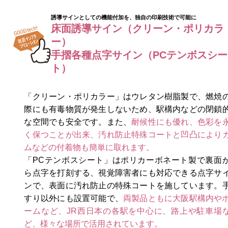
誘導サインとしての機能付加を、独自の印刷技術で可能に
床面誘導サイン（クリーン・ポリカラ
ー）
手摺各種点字サイン（PCテンボスシー
ト）
「クリーン・ポリカラー」はウレタン樹脂製で、燃焼
際にも有毒物質が発生しないため、駅構内などの閉鎖
な空間でも安全です。また、
耐候性にも優れ、色彩を
く保つことが出来、汚れ防止特殊コートと凹凸により
ムなどの付着物も簡単に取れます。
「PCテンボスシート」はポリカーボネート製で裏面
ら点字を打刻する、視覚障害者にも対応できる点字サ
ンで、表面に汚れ防止の特殊コートを施しています。
すり以外にも設置可能で、
両製品ともに大阪駅構内や
ームなど、JR西日本の各駅を中心に、路上や駐車場
ど、様々な場所で活用されています。