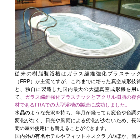
従来の樹脂製浴槽はガラス繊維強化プラスチッ
（FRP）が主流ですが、これまでに培った真空成形技
と、独自に製造した国内最大の大型真空成形機を用
て、
ガラス繊維強化プラスチックとアクリル樹脂の複
材であるFRAでの大型浴槽の製造に成功しました。
水晶のような光沢を持ち、年月が経っても変色や色調
変化がなく、日光や風雨による劣化が少ないため、長
間の屋外使用にも耐えることができます。
国内外の有名ホテルやフィットネスクラブのほか、個