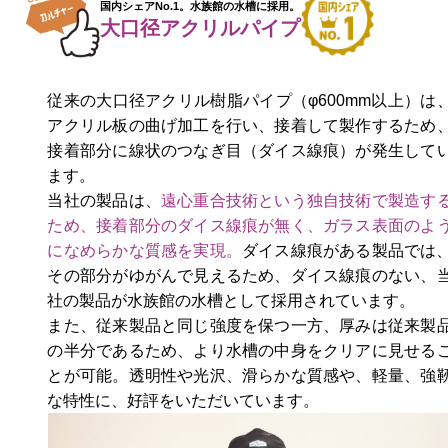
国内シェアNo.1。水族館の水槽に採用。
大口径アクリルパイプ
従来の大口径アクリル樹脂パイプ（φ600mm以上）は
アクリル板の曲げ加工を行い、接着して製作するため
接着部分に線状のつなぎ目（ダイス線痕）が発生して
ます。
当社の製品は、
遠心重合技術という独自技術で製造す
ため、接着部分のダイス線痕が無く、ガラス表面のよ
になめらかな質感を実現。
ダイス線痕がある製品では
その部分がゆがんで見えるため、ダイス線痕のない、
社の製品が水族館の水槽として採用されています。
また、従来製品と同じ強度を保つ一方、厚みは従来製
の半分であるため、より水槽の中身をクリアに見せる
とが可能。透明性や光沢、滑らかな質感や、軽量、強
な特性に、好評をいただいています。