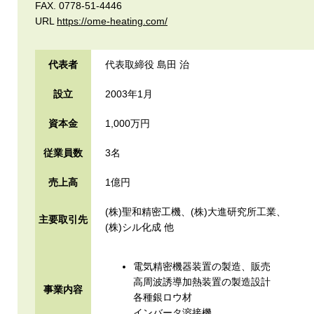
FAX. 0778-51-4446
URL
https://ome-heating.com/
代表者
代表取締役 島田 治
設立
2003年1月
資本金
1,000万円
従業員数
3名
売上高
1億円
(株)聖和精密工機、(株)大進研究所工業、
主要取引先
(株)シル化成 他
電気精密機器装置の製造、販売
高周波誘導加熱装置の製造設計
事業内容
各種銀ロウ材
インバータ溶接機