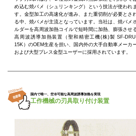
め込む焼バメ（シュリンキング）という技法が使われ
す。金型加工の高速化が進み、また重切削が必要とさ
る中、焼バメが主流となっています。当社は、焼バメ
ルダーを高周波加熱コイルで短時間に加熱、膨張させ
高周波誘導加熱装置（聖和精密工機(株)製 SF-DRU
15K）のOEM生産を担い、国内外の大手自動車メーカ
および大型プレス金型ユーザーに採用されています。
国内で唯一、空冷可能な高周波誘導加熱を実現
工作機械の刃具取り付け装置