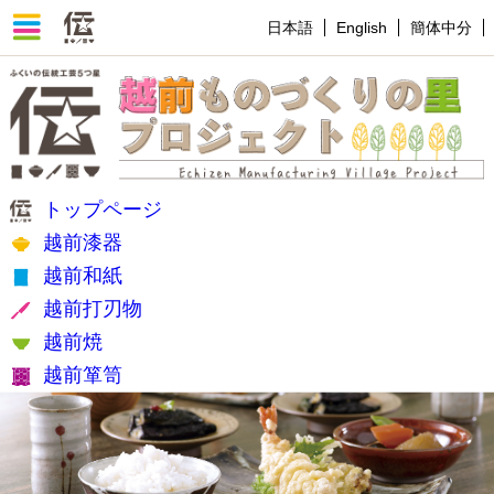
日本語
English
簡体中分
トップページ
越前漆器
越前和紙
越前打刃物
越前焼
越前箪笥