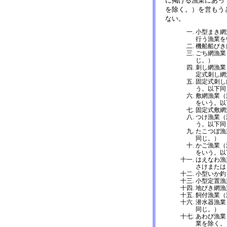
に掲げる漁業にあっ
を除く。）を営もう
ない。
小型まき網
行う漁業を
機船船びき
ごち網漁業
じ。）
刺し網漁業
定式刺し網
固定式刺し
う。以下同
敷網漁業（
をいう。以
固定式敷網
つけ漁業（
う。以下同
たこつぼ漁
同じ。）
かご漁業（
をいう。以
はえなわ漁
さけまたは
小型いか釣
小型定置漁
地びき網漁
飼付漁業（
潜水器漁業
同じ。）
あわび漁業
業を除く。