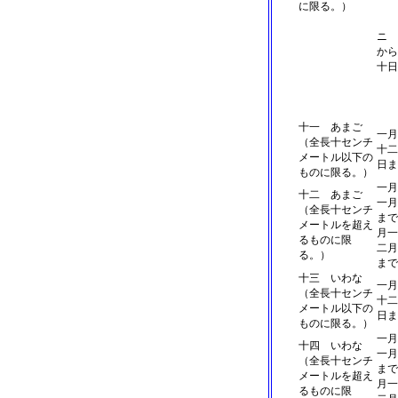
に限る。）
ニ 
から
十日
十一 あまご
一月
（全長十センチ
十二
メートル以下の
日ま
ものに限る。）
一月
十二 あまご
一月
（全長十センチ
まで
メートルを超え
月一
るものに限
二月
る。）
まで
十三 いわな
一月
（全長十センチ
十二
メートル以下の
日ま
ものに限る。）
一月
十四 いわな
一月
（全長十センチ
まで
メートルを超え
月一
るものに限