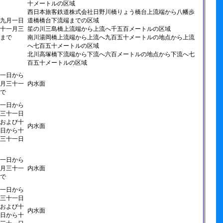
十メートルの区域
西日本旅客鉄道株式会社日野川橋りょう橋台上流端から八幡歩
九月一日
道橋橋台下流端までの区域
十一月三
笙の川三島橋上流端から上流へ千五百メートルの区域
まで
南川湯岡橋上流端から上流へ九百五十メートルの地点から上流
へ七百五十メートルの区域
北川高塚橋下流端から下流へ六百メートルの地点から下流へ七
百五十メートルの区域
一日から
月三十一
内水面
で
一日から
三十一日
および十
内水面
日から十
三十一日
一日から
月三十一
内水面
で
一日から
三十一日
および十
内水面
日から十