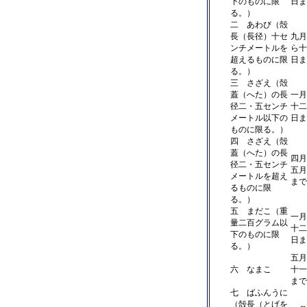
下のものに限
日ま
る。）
二 あわび（殻
長（長径）十セ
九月
ンチメートルを
ら十
超えるものに限
日ま
る。）
三 さざえ（殻
蓋（へた）の長
一月
径二・五センチ
十二
メートル以下の
日ま
ものに限る。）
四 さざえ（殻
蓋（へた）の長
四月
径二・五センチ
五月
メートルを超え
まで
るものに限
る。）
五 まだこ（重
一月
量二百グラム以
十二
下のものに限
日ま
る。）
五月
六 なまこ
十一
まで
七 ばふんうに
（殻長（とげを