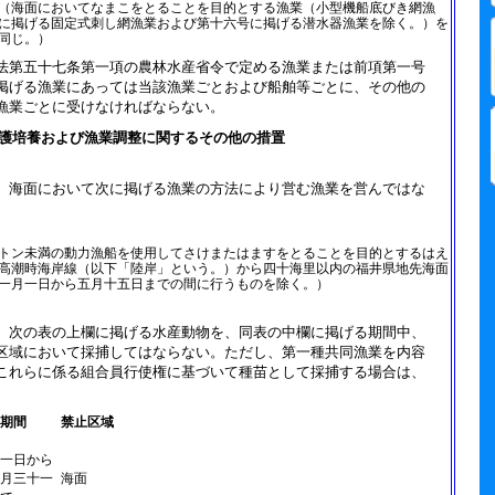
（海面においてなまこをとることを目的とする漁業（小型機船底びき網漁
に掲げる固定式刺し網漁業および第十六号に掲げる潜水器漁業を除く。）を
同じ。）
法第五十七条第一項の農林水産省令で定める漁業または前項第一号
掲げる漁業にあっては当該漁業ごとおよび船舶等ごとに、その他の
漁業ごとに受けなければならない。
護培養および漁業調整に関するその他の措置
、海面において次に掲げる漁業の方法により営む漁業を営んではな
トン未満の動力漁船を使用してさけまたはますをとることを目的とするはえ
高潮時海岸線（以下「陸岸」という。）から四十海里以内の福井県地先海面
一月一日から五月十五日までの間に行うものを除く。）
、次の表の上欄に掲げる水産動物を、同表の中欄に掲げる期間中、
区域において採捕してはならない。ただし、第一種共同漁業を内容
これらに係る組合員行使権に基づいて種苗として採捕する場合は、
期間
禁止区域
一日から
月三十一
海面