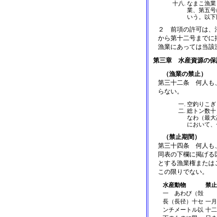
なまこ漁業
業、第五号
いう。以下
２ 前項の許可は、
から第十二号までに
漁業にあっては当該
第三章 水産資源の保
（漁業の禁止）
第三十二条 何人も
らない。
空釣りこぎ
総トン数十
なわ（最大
において、
（禁止期間）
第三十四条 何人も
同表の下欄に掲げる
とする漁業権または
この限りでない。
水産動物
禁止
一 あわび（殻
長（長径）十セ
一月
ンチメートル以
十二