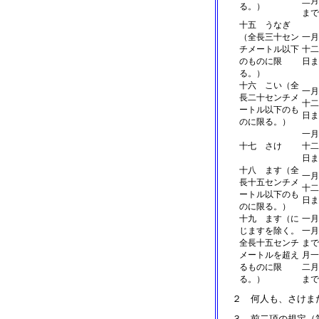
二月
る。）
まで
十五 うなぎ
（全長三十セン
一月
チメートル以下
十二
のものに限
日ま
る。）
十六 こい（全
一月
長二十センチメ
十二
ートル以下のも
日ま
のに限る。）
一月
十七 さけ
十二
日ま
十八 ます（全
一月
長十五センチメ
十二
ートル以下のも
日ま
のに限る。）
十九 ます（に
一月
じますを除く。
一月
全長十五センチ
まで
メートルを超え
月一
るものに限
二月
る。）
まで
２ 何人も、さけま
３ 前二項の規定（