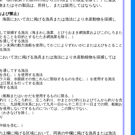
物またはその製品は、所持し、または販売してはならない。
および禁止）
、海面において次に掲げる漁具または漁法により水産動物を採捕し
して採捕する漁法（海まわし漁業、とびうおまき網漁業およびこのしろまた
とることを目的とするたたき網漁業を除く。）
を通してする漁法
トン未満の動力漁船を使用してかごによりずわいがにまたはえびをとること
る漁法
において次に掲げる漁具または漁法により水産動植物を採捕しては
を通してする漁法
を含む。）を使用する漁法
ラス箱、水眼鏡その他これらに類似するものを含む。）を使用する漁法
は江替えを行ってする漁法
用する漁法
（船舶またはいかだを使用するものに限る。）
釣り（ころころ釣り、立ころ釣り、やまとかけ釣りおよびてんから釣りを含
だし、九頭竜川水系において九月一日から十二月三十一日までの間、船舶お
を使用しないでするものについては、この限りでない。
（わきなげを除く。）
り
中銃を含む。）
の上欄に掲げる区域において、同表の中欄に掲げる漁具または漁法