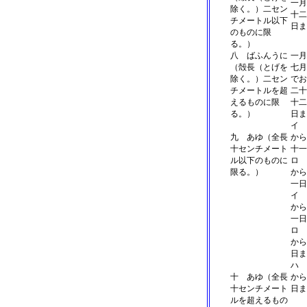
一月
除く。）二セン
十二
チメートル以下
日ま
のものに限
る。）
八 ばふんうに
一月
（殻長（とげを
七月
除く。）二セン
でお
チメートルを超
二十
えるものに限
十二
る。）
日ま
イ 
九 あゆ（全長
から
十センチメート
十一
ル以下のものに
ロ 
限る。）
から
一日
イ 
から
一日
ロ 
から
日ま
ハ 
十 あゆ（全長
から
十センチメート
日ま
ルを超えるもの