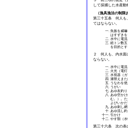
して採捕した水産動
（漁具漁法の制限
第三十五条 何人も
てはならない。
魚族を威嚇
はすずきを
水中に電流
総トン数五
を目的とす
２ 何人も、内水面
ならない。
水中に電流
火光（電灯
水視器（ガ
瀬替えまた
うなわを使
うがい
あゆ友釣り
あゆ空かけ
む。）。た
よびいかだ
あゆ刺し網
あゆ流し釣
引かけ
やす類（水
第三十六条 次の表