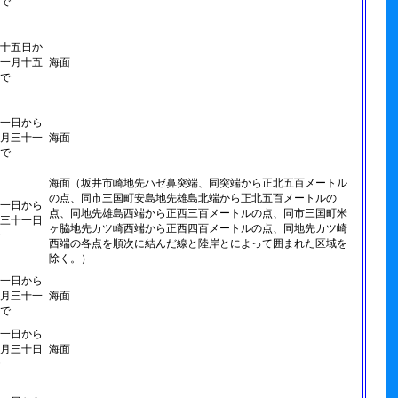
で
十五日か
一月十五
海面
で
一日から
月三十一
海面
で
海面（坂井市崎地先ハゼ鼻突端、同突端から正北五百メートル
の点、同市三国町安島地先雄島北端から正北五百メートルの
一日から
点、同地先雄島西端から正西三百メートルの点、同市三国町米
三十一日
ヶ脇地先カツ崎西端から正西四百メートルの点、同地先カツ崎
西端の各点を順次に結んだ線と陸岸とによって囲まれた区域を
除く。）
一日から
月三十一
海面
で
一日から
月三十日
海面