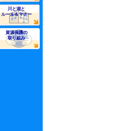
川と湖と
ルール＆マナー
資源保護の
取り組み