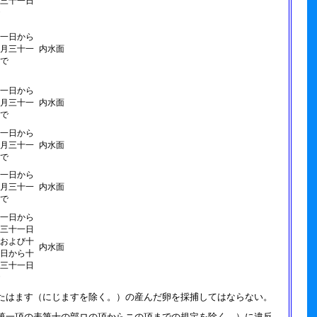
三十一日
一日から
月三十一
内水面
で
一日から
月三十一
内水面
で
一日から
月三十一
内水面
で
一日から
月三十一
内水面
で
一日から
三十一日
および十
内水面
日から十
三十一日
たはます（にじますを除く。）の産んだ卵を採捕してはならない。
第一項の表第十の部ロの項からニの項までの規定を除く。）に違反