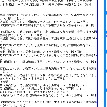
ては、組合員行使権者が営む当該組合員行使権の内容たる当該漁業
とする者は、同項の規定に基づき、知事の許可を受けなければなら
漁業（海面において総トン数五トン未満の船舶を使用して小型まき網により
いう。以下同じ。）
網漁業（海面において機船船びき網により行う漁業をいう。以下同じ。）
（海面において動力漁船を使用してごち網により行う漁業をいう。以下同
（海面において動力漁船を使用して刺し網により行う漁業（次号に掲げる固
漁業を除く。）をいう。以下同じ。）
網漁業（海面において動力漁船を使用して固定式刺し網により行う漁業をい
じ。）
海面において敷網により行う漁業（次号に掲げる固定式敷網漁業を除く。）
下同じ。）
漁業（海面において固定式敷網により行う漁業をいう。以下同じ。）
海面においてつけによりしいらまたはぶりをとることを目的とする漁業をい
じ。）
業（海面において動力漁船を使用してたこつぼにより行う漁業をいう。以下
海面において総トン数五トン以上の動力漁船を使用してかごにより行う漁業
下同じ。）
業（海面において総トン数十トン以上の動力漁船を使用してはえなわにより
ますをとることを目的とする漁業をいう。以下同じ。）
り漁業
業（海面において小型定置網により行う漁業をいう。以下同じ。）
業（海面において地びき網により行う漁業をいう。以下同じ。）
海面において飼付けにより行う漁業をいう。以下同じ。）
（海面において潜水器（簡易潜水器を含む。）により行う漁業をいう。以下
（海面においてあわびをとることを目的とする漁業（前号に掲げる潜水器漁
）をいう。以下同じ。）