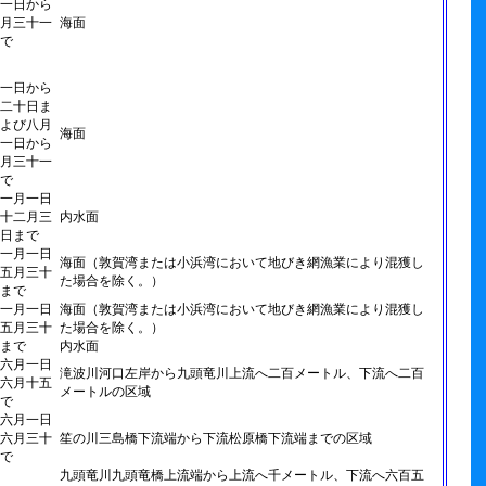
一日から
月三十一
海面
で
一日から
二十日ま
よび八月
海面
一日から
月三十一
で
一月一日
十二月三
内水面
日まで
一月一日
海面（敦賀湾または小浜湾において地びき網漁業により混獲し
五月三十
た場合を除く。）
まで
一月一日
海面（敦賀湾または小浜湾において地びき網漁業により混獲し
五月三十
た場合を除く。）
まで
内水面
六月一日
滝波川河口左岸から九頭竜川上流へ二百メートル、下流へ二百
六月十五
メートルの区域
で
六月一日
六月三十
笙の川三島橋下流端から下流松原橋下流端までの区域
で
九頭竜川九頭竜橋上流端から上流へ千メートル、下流へ六百五