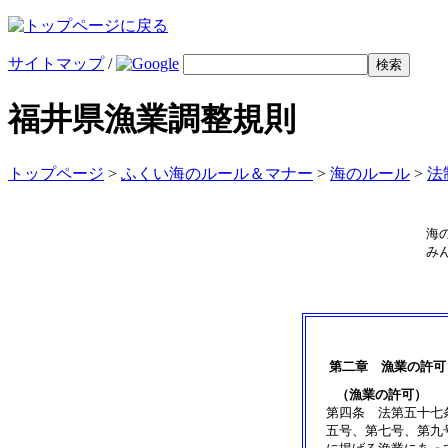
サイトマップ
/
福井県漁業調整規則
トップページ
>
ふくい海のルール＆マナー
>
海のルール
>
法
海
み
第二章 漁業の許可
（漁業の許可）
第四条 法第五十七
五号、第七号、第九