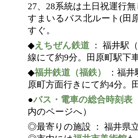
27、28系統は土日祝運行無
すまいるバス北ルート(田
すぐ。
◆
えちぜん鉄道
： 福井駅
線にて約9分。田原町駅下
◆
福井鉄道（福鉄）
：福井
原町方面行きにて約4分。
●
バス・電車の総合時刻表
内のページへ）
◎最寄りの施設 ： 福井県